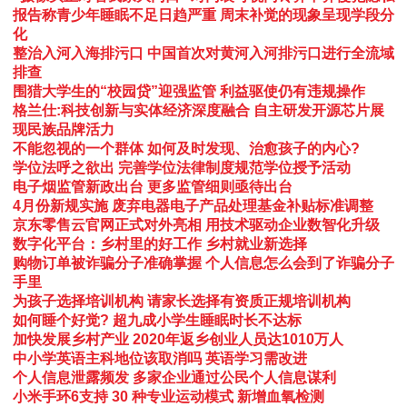
报告称青少年睡眠不足日趋严重 周末补觉的现象呈现学段分
化
整治入河入海排污口 中国首次对黄河入河排污口进行全流域
排查
围猎大学生的“校园贷”迎强监管 利益驱使仍有违规操作
格兰仕:科技创新与实体经济深度融合 自主研发开源芯片展
现民族品牌活力
不能忽视的一个群体 如何及时发现、治愈孩子的内心?
学位法呼之欲出 完善学位法律制度规范学位授予活动
电子烟监管新政出台 更多监管细则亟待出台
4月份新规实施 废弃电器电子产品处理基金补贴标准调整
京东零售云官网正式对外亮相 用技术驱动企业数智化升级
数字化平台：乡村里的好工作 乡村就业新选择
购物订单被诈骗分子准确掌握 个人信息怎么会到了诈骗分子
手里
为孩子选择培训机构 请家长选择有资质正规培训机构
如何睡个好觉? 超九成小学生睡眠时长不达标
加快发展乡村产业 2020年返乡创业人员达1010万人
中小学英语主科地位该取消吗 英语学习需改进
个人信息泄露频发 多家企业通过公民个人信息谋利
小米手环6支持 30 种专业运动模式 新增血氧检测