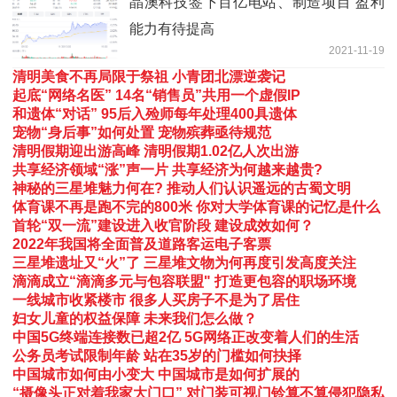
晶澳科技签下百亿电站、制造项目 盈利
能力有待提高
2021-11-19
清明美食不再局限于祭祖 小青团北漂逆袭记
起底“网络名医” 14名“销售员”共用一个虚假IP
和遗体“对话” 95后入殓师每年处理400具遗体
宠物“身后事”如何处置 宠物殡葬亟待规范
清明假期迎出游高峰 清明假期1.02亿人次出游
共享经济领域“涨”声一片 共享经济为何越来越贵?
神秘的三星堆魅力何在? 推动人们认识遥远的古蜀文明
体育课不再是跑不完的800米 你对大学体育课的记忆是什么
首轮“双一流”建设进入收官阶段 建设成效如何？
2022年我国将全面普及道路客运电子客票
三星堆遗址又“火”了 三星堆文物为何再度引发高度关注
滴滴成立“滴滴多元与包容联盟" 打造更包容的职场环境
一线城市收紧楼市 很多人买房子不是为了居住
妇女儿童的权益保障 未来我们怎么做？
中国5G终端连接数已超2亿 5G网络正改变着人们的生活
公务员考试限制年龄 站在35岁的门槛如何抉择
中国城市如何由小变大 中国城市是如何扩展的
“摄像头正对着我家大门口” 对门装可视门铃算不算侵犯隐私