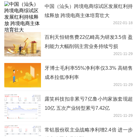
中国（汕头）跨境电商综试区发展红利持
续释放 跨境电商主体培育壮大
2022-01-18
百利天恒销售费22亿畸高为研发3.5倍 盈
利能力大幅削弱主营业务持续亏损
2021-11-29
牙博士毛利率55%净利率仅3.3% 高销售
成本拉低净利率
2021-11-29
露笑科技扣非累亏7亿鲁小均家族套现超
10亿 五次产业转型累亏7.42亿
2021-11-29
常铝股份双主业战略净利增2.4倍 进一步