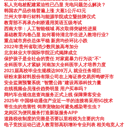
私人充电桩配建紧迫性已凸显 充电问题怎么解决？
韩国农产品价格普遍上涨 大葱1公斤43元
兰州大学举行材料与能源学院成立暨挂牌仪式
教育部不再承办剑桥通用英语五级考试
西南大学：人工智能领域 再次取得突破性进展
基础教育内卷凸显 如何看待清北学生进入教培行业?
重点城市房价总体平稳 新房均价环比小跌
2022年贵州省取消少数民族高考加分
北京林业大学国际学院正式揭牌成立
保护孩子是全社会的责任 对家庭暴力行为说“不”
全科医学人才紧缺 河南加大全科医学人才培养力度
2021届高校毕业生规模达909万人 就业任务艰巨
研粉末新材料股份有限公司在上海证券交易所鸣锣开市
安全监测预警系统 “智慧公路”建设再添科技力量
在线视频会员涨价趋势明显 用户买单吗？
网约车合规信息查询服务正式上线 保障乘客安全
2025年 中国移动通信产业近一半的连接将采用5G技术
寄生虫的危害性 饲养宠物如何避免感染寄生虫？
龙岗区为便民服务打造新版服务APP
道路税收制度的完善是否要以里程税为主要的方向
电子竞技运动已进入教育部高职增补专业列表 相关电竞人才