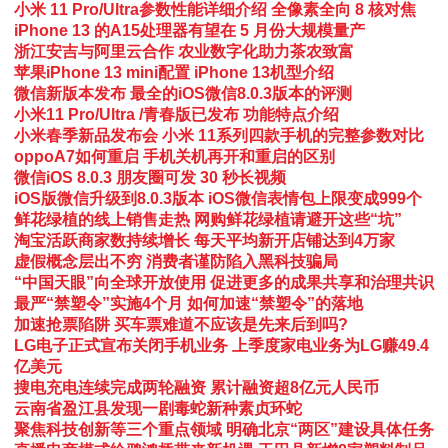
小米 11 Pro/Ultra参数性能详细介绍 全像素全向 8 核对焦
iPhone 13 的A15处理器有望在 5 月份大规模量产
浙江安吉与阿里云合作 农业数字化助力茶农致富
苹果iPhone 13 mini配置 iPhone 13机型介绍
微信新版本发布 最全的iOS微信8.0.3版本的评测
小米11 Pro/Ultra /青春版已发布 功能特点介绍
小米春季新品发布会 小米 11系列四款手机的完整参数对比
oppoA7如何重启 手机关机再开和重启的区别
微信iOS 8.0.3 朋友圈可发 30 秒长视频
iOS版微信升级到8.0.3版本 iOS微信表情包上限变成999个
鲜花绿植的线上销售走热 网购鲜花绿植请避开这些“坑”
淘宝活跃商家数持续增长 每天平均新开店铺达到4万家
虚假概念层出不穷 消费者谨防陷入黑科技骗局
“中国天眼”向全球开放使用 促进更多的成果共享和治理共识
最严“禁塑令”实施4个月 如何加速“禁塑令”的落地
加速抢票陷阱 买车票难道不应该是先来后到吗?
LG电子正式宣布关闭手机业务 上季度家电业务为LG赚49.4
亿美元
搜电充电连续完成两轮融资 累计融资超8亿元人民币
云南省盈江县发现一剧毒蛇新种素贞环蛇
聚焦科技创新等三个重点领域 明确北京“两区”建设具体任务