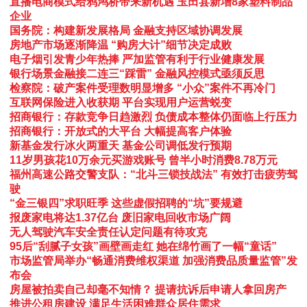
直播电商模式给鸦鸿桥带来新机遇 玉田县新增8家塑料制品
企业
国务院：构建新发展格局 金融支持区域协调发展
房地产市场逐渐降温 “购房大计”细节决定成败
电子烟引发青少年热捧 严加监管有利于行业健康发展
银行场景金融接二连三“踩雷” 金融风控模式亟须反思
检察院：破产案件受理数明显增多 “小众”案件不再冷门
互联网保险进入收获期 平台实现用户运营蜕变
招商银行：存款竞争日趋激烈 负债成本整体仍面临上行压力
招商银行：开放式的大平台 大幅提高客户体验
新基金发行冰火两重天 基金公司调低发行预期
11岁男孩花10万余元买游戏账号 曾半小时消费8.78万元
福州高速公路交警支队：“北斗三锁技战法” 有效打击疲劳驾
驶
“金三银四”求职旺季 这些虚假招聘的“坑”要规避
报废家电将达1.37亿台 废旧家电回收市场广阔
无人驾驶汽车安全责任认定问题有待攻克
95后“刮腻子女孩”画壁画走红 她在绵竹画了一幅“童话”
市场监管局举办“畅通消费维权渠道 加强消费品质量监管”发
布会
房屋被拍卖自己却毫不知情？ 提请抗诉后申请人拿回房产
推进公租房建设 满足生活困难群众居住需求