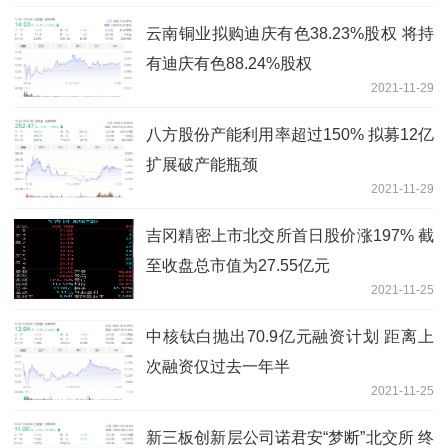
云南铜业拟购迪庆有色38.23%股权 将持
有迪庆有色88.24%股权
2021-11-29
八方股份产能利用率超过150% 拟募12亿
扩展破产能瓶颈
2021-11-29
吉冈精密上市北交所首日股价涨197% 截
至收盘总市值为27.55亿元
2021-11-25
中核钛白抛出70.9亿元融资计划 距离上
次融资仅过去一年半
2021-11-25
新三板创新层公司诺君安“梦断”北交所 终