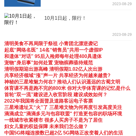
2023-08-29
10月1日起，限行！
2023-08-29
清明美食不再局限于祭祖 小青团北漂逆袭记
起底“网络名医” 14名“销售员”共用一个虚假IP
和遗体“对话” 95后入殓师每年处理400具遗体
宠物“身后事”如何处置 宠物殡葬亟待规范
清明假期迎出游高峰 清明假期1.02亿人次出游
共享经济领域“涨”声一片 共享经济为何越来越贵?
神秘的三星堆魅力何在? 推动人们认识遥远的古蜀文明
体育课不再是跑不完的800米 你对大学体育课的记忆是什么
首轮“双一流”建设进入收官阶段 建设成效如何？
2022年我国将全面普及道路客运电子客票
三星堆遗址又“火”了 三星堆文物为何再度引发高度关注
滴滴成立“滴滴多元与包容联盟" 打造更包容的职场环境
一线城市收紧楼市 很多人买房子不是为了居住
妇女儿童的权益保障 未来我们怎么做？
中国5G终端连接数已超2亿 5G网络正改变着人们的生活