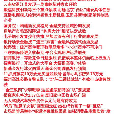
云南省盈江县发现一剧毒蛇新种素贞环蛇
聚焦科技创新等三个重点领域 明确北京“两区”建设具体任务
直播电商模式给鸦鸿桥带来新机遇 玉田县新增8家塑料制品
企业
国务院：构建新发展格局 金融支持区域协调发展
房地产市场逐渐降温 “购房大计”细节决定成败
电子烟引发青少年热捧 严加监管有利于行业健康发展
银行场景金融接二连三“踩雷” 金融风控模式亟须反思
检察院：破产案件受理数明显增多 “小众”案件不再冷门
互联网保险进入收获期 平台实现用户运营蜕变
招商银行：存款竞争日趋激烈 负债成本整体仍面临上行压力
招商银行：开放式的大平台 大幅提高客户体验
新基金发行冰火两重天 基金公司调低发行预期
11岁男孩花10万余元买游戏账号 曾半小时消费8.78万元
福州高速公路交警支队：“北斗三锁技战法” 有效打击疲劳驾
驶
“金三银四”求职旺季 这些虚假招聘的“坑”要规避
报废家电将达1.37亿台 废旧家电回收市场广阔
无人驾驶汽车安全责任认定问题有待攻克
95后“刮腻子女孩”画壁画走红 她在绵竹画了一幅“童话”
市场监管局举办“畅通消费维权渠道 加强消费品质量监管”发