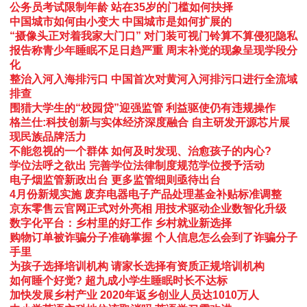
公务员考试限制年龄 站在35岁的门槛如何抉择
中国城市如何由小变大 中国城市是如何扩展的
“摄像头正对着我家大门口” 对门装可视门铃算不算侵犯隐私
报告称青少年睡眠不足日趋严重 周末补觉的现象呈现学段分
化
整治入河入海排污口 中国首次对黄河入河排污口进行全流域
排查
围猎大学生的“校园贷”迎强监管 利益驱使仍有违规操作
格兰仕:科技创新与实体经济深度融合 自主研发开源芯片展
现民族品牌活力
不能忽视的一个群体 如何及时发现、治愈孩子的内心?
学位法呼之欲出 完善学位法律制度规范学位授予活动
电子烟监管新政出台 更多监管细则亟待出台
4月份新规实施 废弃电器电子产品处理基金补贴标准调整
京东零售云官网正式对外亮相 用技术驱动企业数智化升级
数字化平台：乡村里的好工作 乡村就业新选择
购物订单被诈骗分子准确掌握 个人信息怎么会到了诈骗分子
手里
为孩子选择培训机构 请家长选择有资质正规培训机构
如何睡个好觉? 超九成小学生睡眠时长不达标
加快发展乡村产业 2020年返乡创业人员达1010万人