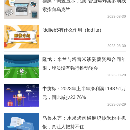
德媒：调查显示“北溪”管道爆炸案多项线
索指向乌克兰
2023-08-30
fddlteb5有什么作用（fdd lte）
2023-08-30
隆戈：米兰与塔雷米谈妥薪资和合同年
限，球员没有强行推动转会
2023-08-29
中纺标：2023年上半年净利润1148.51万
元，同比减少23.76%
2023-08-29
乌鲁木齐：水果烤肉椒麻鸡炒米粉手抓
饭，真让人把持不住