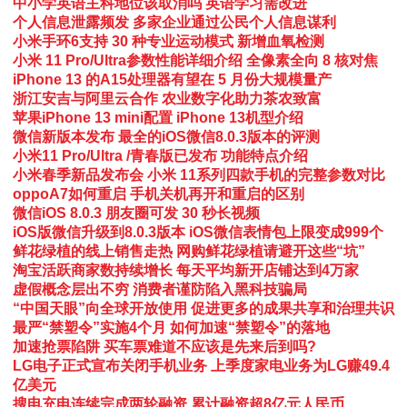
中小学英语主科地位该取消吗 英语学习需改进
个人信息泄露频发 多家企业通过公民个人信息谋利
小米手环6支持 30 种专业运动模式 新增血氧检测
小米 11 Pro/Ultra参数性能详细介绍 全像素全向 8 核对焦
iPhone 13 的A15处理器有望在 5 月份大规模量产
浙江安吉与阿里云合作 农业数字化助力茶农致富
苹果iPhone 13 mini配置 iPhone 13机型介绍
微信新版本发布 最全的iOS微信8.0.3版本的评测
小米11 Pro/Ultra /青春版已发布 功能特点介绍
小米春季新品发布会 小米 11系列四款手机的完整参数对比
oppoA7如何重启 手机关机再开和重启的区别
微信iOS 8.0.3 朋友圈可发 30 秒长视频
iOS版微信升级到8.0.3版本 iOS微信表情包上限变成999个
鲜花绿植的线上销售走热 网购鲜花绿植请避开这些“坑”
淘宝活跃商家数持续增长 每天平均新开店铺达到4万家
虚假概念层出不穷 消费者谨防陷入黑科技骗局
“中国天眼”向全球开放使用 促进更多的成果共享和治理共识
最严“禁塑令”实施4个月 如何加速“禁塑令”的落地
加速抢票陷阱 买车票难道不应该是先来后到吗?
LG电子正式宣布关闭手机业务 上季度家电业务为LG赚49.4
亿美元
搜电充电连续完成两轮融资 累计融资超8亿元人民币