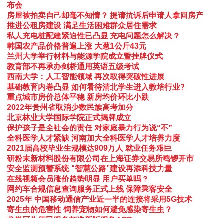
布会
房屋被拍卖自己却毫不知情？ 提请抗诉后申请人拿回房产
推进公租房建设 满足生活困难群众居住需求
私人充电桩配建紧迫性已凸显 充电问题怎么解决？
韩国农产品价格普遍上涨 大葱1公斤43元
兰州大学举行材料与能源学院成立暨挂牌仪式
教育部不再承办剑桥通用英语五级考试
西南大学：人工智能领域 再次取得突破性进展
基础教育内卷凸显 如何看待清北学生进入教培行业?
重点城市房价总体平稳 新房均价环比小跌
2022年贵州省取消少数民族高考加分
北京林业大学国际学院正式揭牌成立
保护孩子是全社会的责任 对家庭暴力行为说“不”
全科医学人才紧缺 河南加大全科医学人才培养力度
2021届高校毕业生规模达909万人 就业任务艰巨
研粉末新材料股份有限公司在上海证券交易所鸣锣开市
安全监测预警系统 “智慧公路”建设再添科技力量
在线视频会员涨价趋势明显 用户买单吗？
网约车合规信息查询服务正式上线 保障乘客安全
2025年 中国移动通信产业近一半的连接将采用5G技术
寄生虫的危害性 饲养宠物如何避免感染寄生虫？