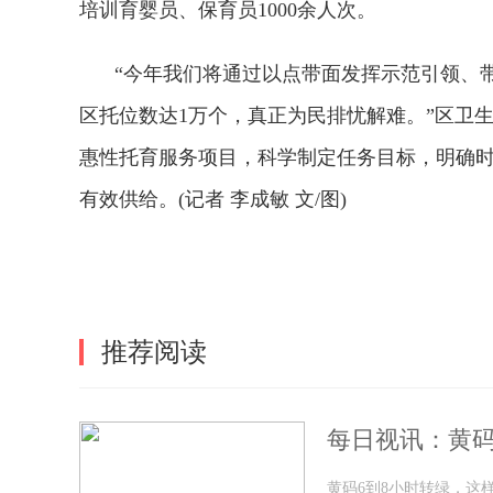
培训育婴员、保育员1000余人次。
“今年我们将通过以点带面发挥示范引领、
区托位数达1万个，真正为民排忧解难。”区卫生
惠
性
托育服务项目，科学制定任务目标，明确
有效供给。(记者 李成敏 文/图)
标签：
有效供给
托育服务
服务体系
重要举措
推荐阅读
每日视讯：黄码
黄码6到8小时转绿，这