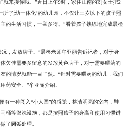
了就来接你哦。”
近
日上午9时，家住江南的刘女士把2
一所‘托幼一体化’的幼儿园，不仅让三岁以下的孩子照
自主的生活
习
惯，一举多得。”看着孩子熟练地完成晨检
状况，发放牌子。”晨检老师牟亚丽告诉记者，对于身
身体欠佳需要多留意的发放黄色牌子，对于需要喂药的
友的情况就能一目了然。“针对需要喂药的幼儿，我们
用药安全。”牟亚丽介绍。
便有一种闯入“小人国”的感觉，整洁明亮的室内，鞋
、马桶等盥洗设施，都是按照孩子的身高和使用
习
惯进
都做了圆弧处理。