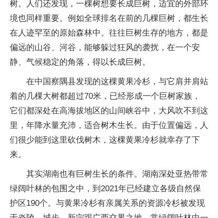
树。人们还发现，一棵树想要长成巨树，适宜的外部环
境也同样重要。例如全球排名在前的几棵巨树，都生长
在人迹罕至的原始森林中。往往巨树生存的地方，都是
偏远的山谷、河谷，能够躲过狂风的袭扰，在一个安
静、气候稳定的角落，得以长成巨树。
在中国察隅县发现的这棵黄果冷杉，与它肩并肩站
着的几棵大树都超过70米，已经形成一个巨树家族，
它们都深处在高海拔地区的山间峡谷中，大风吹不到这
里，年降水量充沛，适合树木生长。由于位置偏远，人
们很少能到这里砍伐树木，这棵黄果冷杉就幸存了下
来。
其实湖南也有巨树生长的条件。湖南深处亚热带常
绿阔叶林的包围之中，到2021年已经建立各级自然保
护区190个。与黄果冷杉有亲属关系的资源冷杉被发现
于炎陵、城步、新宁跟广西交界之地。常绿阔叶林中一