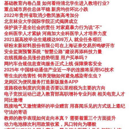
基础教育内卷凸显 如何看待清北学生进入教培行业?
重点城市房价总体平稳 新房均价环比小跌
2022年贵州省取消少数民族高考加分
北京林业大学国际学院正式揭牌成立
保护孩子是全社会的责任 对家庭暴力行为说“不”
全科医学人才紧缺 河南加大全科医学人才培养力度
2021届高校毕业生规模达909万人 就业任务艰巨
研粉末新材料股份有限公司在上海证券交易所鸣锣开市
安全监测预警系统 “智慧公路”建设再添科技力量
在线视频会员涨价趋势明显 用户买单吗？
网约车合规信息查询服务正式上线 保障乘客安全
2025年 中国移动通信产业近一半的连接将采用5G技术
寄生虫的危害性 饲养宠物如何避免感染寄生虫？
龙岗区为便民服务打造新版服务APP
道路税收制度的完善是否要以里程税为主要的方向
电子竞技运动已进入教育部高职增补专业列表 相关电竞人才
同比激增
既接地气又激情满怀的毕业赠言 用喜闻乐见的方式送上遵纪
守法的寄语
教师的教学表现如何走向本真？ 需要着重三个方面提升
动力电池梯次利用政策收紧，风口转向为哪般