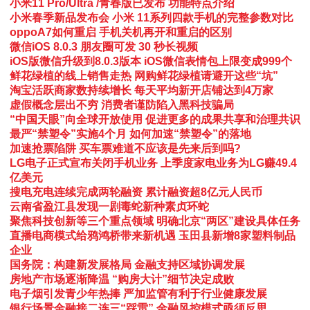
小米11 Pro/Ultra /青春版已发布 功能特点介绍
小米春季新品发布会 小米 11系列四款手机的完整参数对比
oppoA7如何重启 手机关机再开和重启的区别
微信iOS 8.0.3 朋友圈可发 30 秒长视频
iOS版微信升级到8.0.3版本 iOS微信表情包上限变成999个
鲜花绿植的线上销售走热 网购鲜花绿植请避开这些“坑”
淘宝活跃商家数持续增长 每天平均新开店铺达到4万家
虚假概念层出不穷 消费者谨防陷入黑科技骗局
“中国天眼”向全球开放使用 促进更多的成果共享和治理共识
最严“禁塑令”实施4个月 如何加速“禁塑令”的落地
加速抢票陷阱 买车票难道不应该是先来后到吗?
LG电子正式宣布关闭手机业务 上季度家电业务为LG赚49.4
亿美元
搜电充电连续完成两轮融资 累计融资超8亿元人民币
云南省盈江县发现一剧毒蛇新种素贞环蛇
聚焦科技创新等三个重点领域 明确北京“两区”建设具体任务
直播电商模式给鸦鸿桥带来新机遇 玉田县新增8家塑料制品
企业
国务院：构建新发展格局 金融支持区域协调发展
房地产市场逐渐降温 “购房大计”细节决定成败
电子烟引发青少年热捧 严加监管有利于行业健康发展
银行场景金融接二连三“踩雷” 金融风控模式亟须反思