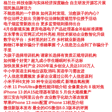
格兰仕:科技创新与实体经济深度融合 自主研发开源芯片展
现民族品牌活力
不能忽视的一个群体 如何及时发现、治愈孩子的内心?
学位法呼之欲出 完善学位法律制度规范学位授予活动
电子烟监管新政出台 更多监管细则亟待出台
4月份新规实施 废弃电器电子产品处理基金补贴标准调整
京东零售云官网正式对外亮相 用技术驱动企业数智化升级
数字化平台：乡村里的好工作 乡村就业新选择
购物订单被诈骗分子准确掌握 个人信息怎么会到了诈骗分子
手里
为孩子选择培训机构 请家长选择有资质正规培训机构
如何睡个好觉? 超九成小学生睡眠时长不达标
加快发展乡村产业 2020年返乡创业人员达1010万人
中小学英语主科地位该取消吗 英语学习需改进
个人信息泄露频发 多家企业通过公民个人信息谋利
小米手环6支持 30 种专业运动模式 新增血氧检测
小米 11 Pro/Ultra参数性能详细介绍 全像素全向 8 核对焦
iPhone 13 的A15处理器有望在 5 月份大规模量产
浙江安吉与阿里云合作 农业数字化助力茶农致富
苹果iPhone 13 mini配置 iPhone 13机型介绍
微信新版本发布 最全的iOS微信8.0.3版本的评测