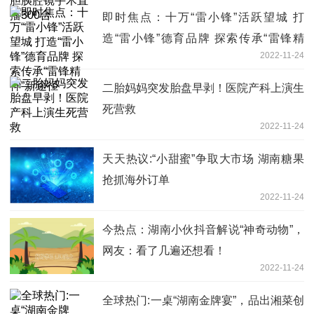
即时焦点：十万“雷小锋”活跃望城 打
造“雷小锋”德育品牌 探索传承“雷锋精
2022-11-24
神”新途径
二胎妈妈突发胎盘早剥！医院产科上演生
死营救
2022-11-24
天天热议:“小甜蜜”争取大市场 湖南糖果
抢抓海外订单
2022-11-24
今热点：湖南小伙抖音解说“神奇动物”，
网友：看了几遍还想看！
2022-11-24
全球热门:一桌“湖南金牌宴”，品出湘菜创