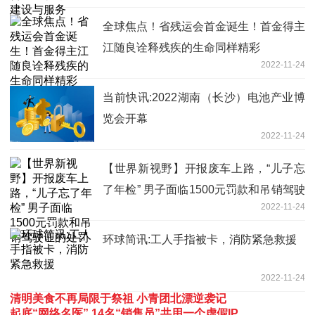
全球焦点！省残运会首金诞生！首金得主
江随良诠释残疾的生命同样精彩
2022-11-24
当前快讯:2022湖南（长沙）电池产业博
览会开幕
2022-11-24
【世界新视野】开报废车上路，“儿子忘
了年检” 男子面临1500元罚款和吊销驾驶
2022-11-24
证的处罚
环球简讯:工人手指被卡，消防紧急救援
2022-11-24
清明美食不再局限于祭祖 小青团北漂逆袭记
起底“网络名医” 14名“销售员”共用一个虚假IP