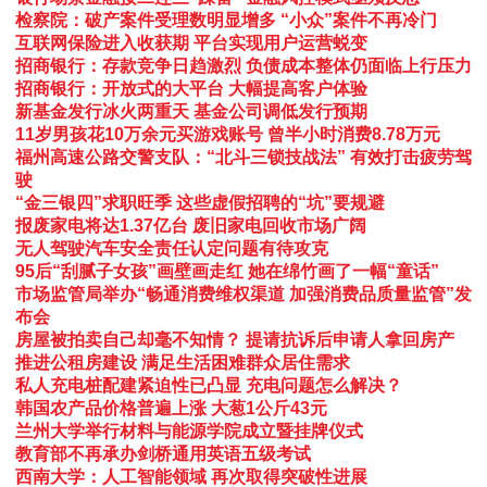
检察院：破产案件受理数明显增多 “小众”案件不再冷门
互联网保险进入收获期 平台实现用户运营蜕变
招商银行：存款竞争日趋激烈 负债成本整体仍面临上行压力
招商银行：开放式的大平台 大幅提高客户体验
新基金发行冰火两重天 基金公司调低发行预期
11岁男孩花10万余元买游戏账号 曾半小时消费8.78万元
福州高速公路交警支队：“北斗三锁技战法” 有效打击疲劳驾
驶
“金三银四”求职旺季 这些虚假招聘的“坑”要规避
报废家电将达1.37亿台 废旧家电回收市场广阔
无人驾驶汽车安全责任认定问题有待攻克
95后“刮腻子女孩”画壁画走红 她在绵竹画了一幅“童话”
市场监管局举办“畅通消费维权渠道 加强消费品质量监管”发
布会
房屋被拍卖自己却毫不知情？ 提请抗诉后申请人拿回房产
推进公租房建设 满足生活困难群众居住需求
私人充电桩配建紧迫性已凸显 充电问题怎么解决？
韩国农产品价格普遍上涨 大葱1公斤43元
兰州大学举行材料与能源学院成立暨挂牌仪式
教育部不再承办剑桥通用英语五级考试
西南大学：人工智能领域 再次取得突破性进展