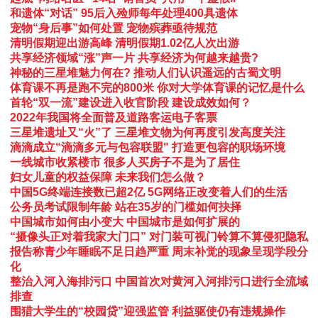
和遗体“对话” 95后入殓师每年处理400具遗体
宠物“身后事”如何处置 宠物殡葬亟待规范
清明假期迎出游高峰 清明假期1.02亿人次出游
共享经济领域“涨”声一片 共享经济为何越来越贵?
神秘的三星堆魅力何在? 推动人们认识遥远的古蜀文明
体育课不再是跑不完的800米 你对大学体育课的记忆是什么
首轮“双一流”建设进入收官阶段 建设成效如何？
2022年我国将全面普及道路客运电子客票
三星堆遗址又“火”了 三星堆文物为何再度引发高度关注
滴滴成立“滴滴多元与包容联盟" 打造更包容的职场环境
一线城市收紧楼市 很多人买房子不是为了居住
妇女儿童的权益保障 未来我们怎么做？
中国5G终端连接数已超2亿 5G网络正改变着人们的生活
公务员考试限制年龄 站在35岁的门槛如何抉择
中国城市如何由小变大 中国城市是如何扩展的
“摄像头正对着我家大门口” 对门装可视门铃算不算侵犯隐私
报告称青少年睡眠不足日趋严重 周末补觉的现象呈现学段分
化
整治入河入海排污口 中国首次对黄河入河排污口进行全流域
排查
围猎大学生的“校园贷”迎强监管 利益驱使仍有违规操作