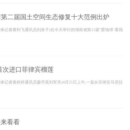
南第二届国土空间生态修复十大范例出炉
媒体记者黄利飞通讯员刘泉子)在今天举行的湖南省第11届“爱地球·看我
南首次进口菲律宾榴莲
媒体记者黄婷婷通讯员廖丹英刘军舟)4月21日上午,一架从菲律宾马尼拉
快来看看