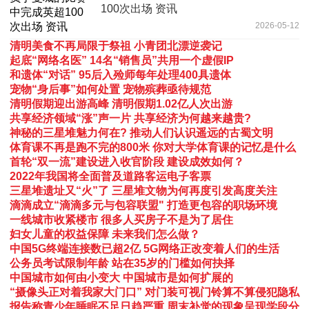
100次出场 资讯
2026-05-12
清明美食不再局限于祭祖 小青团北漂逆袭记
起底“网络名医” 14名“销售员”共用一个虚假IP
和遗体“对话” 95后入殓师每年处理400具遗体
宠物“身后事”如何处置 宠物殡葬亟待规范
清明假期迎出游高峰 清明假期1.02亿人次出游
共享经济领域“涨”声一片 共享经济为何越来越贵?
神秘的三星堆魅力何在? 推动人们认识遥远的古蜀文明
体育课不再是跑不完的800米 你对大学体育课的记忆是什么
首轮“双一流”建设进入收官阶段 建设成效如何？
2022年我国将全面普及道路客运电子客票
三星堆遗址又“火”了 三星堆文物为何再度引发高度关注
滴滴成立“滴滴多元与包容联盟" 打造更包容的职场环境
一线城市收紧楼市 很多人买房子不是为了居住
妇女儿童的权益保障 未来我们怎么做？
中国5G终端连接数已超2亿 5G网络正改变着人们的生活
公务员考试限制年龄 站在35岁的门槛如何抉择
中国城市如何由小变大 中国城市是如何扩展的
“摄像头正对着我家大门口” 对门装可视门铃算不算侵犯隐私
报告称青少年睡眠不足日趋严重 周末补觉的现象呈现学段分