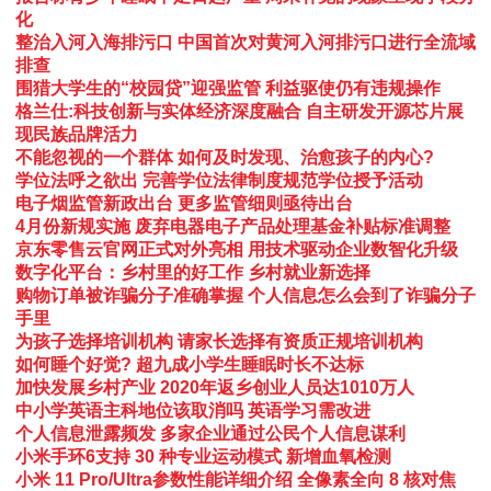
化
整治入河入海排污口 中国首次对黄河入河排污口进行全流域
排查
围猎大学生的“校园贷”迎强监管 利益驱使仍有违规操作
格兰仕:科技创新与实体经济深度融合 自主研发开源芯片展
现民族品牌活力
不能忽视的一个群体 如何及时发现、治愈孩子的内心?
学位法呼之欲出 完善学位法律制度规范学位授予活动
电子烟监管新政出台 更多监管细则亟待出台
4月份新规实施 废弃电器电子产品处理基金补贴标准调整
京东零售云官网正式对外亮相 用技术驱动企业数智化升级
数字化平台：乡村里的好工作 乡村就业新选择
购物订单被诈骗分子准确掌握 个人信息怎么会到了诈骗分子
手里
为孩子选择培训机构 请家长选择有资质正规培训机构
如何睡个好觉? 超九成小学生睡眠时长不达标
加快发展乡村产业 2020年返乡创业人员达1010万人
中小学英语主科地位该取消吗 英语学习需改进
个人信息泄露频发 多家企业通过公民个人信息谋利
小米手环6支持 30 种专业运动模式 新增血氧检测
小米 11 Pro/Ultra参数性能详细介绍 全像素全向 8 核对焦