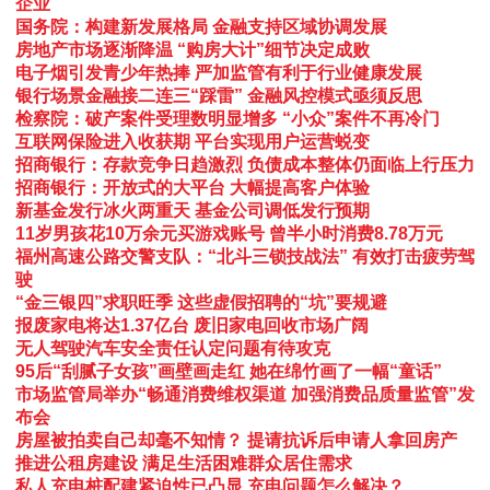
企业
国务院：构建新发展格局 金融支持区域协调发展
房地产市场逐渐降温 “购房大计”细节决定成败
电子烟引发青少年热捧 严加监管有利于行业健康发展
银行场景金融接二连三“踩雷” 金融风控模式亟须反思
检察院：破产案件受理数明显增多 “小众”案件不再冷门
互联网保险进入收获期 平台实现用户运营蜕变
招商银行：存款竞争日趋激烈 负债成本整体仍面临上行压力
招商银行：开放式的大平台 大幅提高客户体验
新基金发行冰火两重天 基金公司调低发行预期
11岁男孩花10万余元买游戏账号 曾半小时消费8.78万元
福州高速公路交警支队：“北斗三锁技战法” 有效打击疲劳驾
驶
“金三银四”求职旺季 这些虚假招聘的“坑”要规避
报废家电将达1.37亿台 废旧家电回收市场广阔
无人驾驶汽车安全责任认定问题有待攻克
95后“刮腻子女孩”画壁画走红 她在绵竹画了一幅“童话”
市场监管局举办“畅通消费维权渠道 加强消费品质量监管”发
布会
房屋被拍卖自己却毫不知情？ 提请抗诉后申请人拿回房产
推进公租房建设 满足生活困难群众居住需求
私人充电桩配建紧迫性已凸显 充电问题怎么解决？