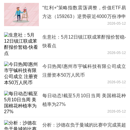
“红利+”策略指数震荡调整，价值ETF易
方达（159263）逆势获近4000万份净申
2026-05-12
购-热门看点
生意社：5月12日镇江联成苯酐报价暂稳-
快看点
2026-05-12
今日热闻!惠州市宇铖科技有限公司成立
注册资本50万人民币
2026-05-12
每日动态!截至5月10日当周 美国棉花种
植率为27%
2026-05-12
分析：沙德在负于曼城的比赛中完成英超