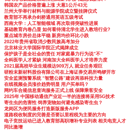
韩国农产品价格普遍上涨 大葱1公斤43元
兰州大学举行材料与能源学院成立暨挂牌仪式
教育部不再承办剑桥通用英语五级考试
西南大学：人工智能领域 再次取得突破性进展
基础教育内卷凸显 如何看待清北学生进入教培行业?
重点城市房价总体平稳 新房均价环比小跌
2022年贵州省取消少数民族高考加分
北京林业大学国际学院正式揭牌成立
保护孩子是全社会的责任 对家庭暴力行为说“不”
全科医学人才紧缺 河南加大全科医学人才培养力度
2021届高校毕业生规模达909万人 就业任务艰巨
研粉末新材料股份有限公司在上海证券交易所鸣锣开市
安全监测预警系统 “智慧公路”建设再添科技力量
在线视频会员涨价趋势明显 用户买单吗？
网约车合规信息查询服务正式上线 保障乘客安全
2025年 中国移动通信产业近一半的连接将采用5G技术
寄生虫的危害性 饲养宠物如何避免感染寄生虫？
龙岗区为便民服务打造新版服务APP
道路税收制度的完善是否要以里程税为主要的方向
电子竞技运动已进入教育部高职增补专业列表 相关电竞人才
同比激增