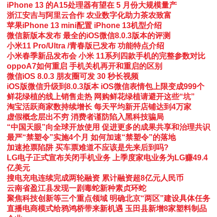
iPhone 13 的A15处理器有望在 5 月份大规模量产
浙江安吉与阿里云合作 农业数字化助力茶农致富
苹果iPhone 13 mini配置 iPhone 13机型介绍
微信新版本发布 最全的iOS微信8.0.3版本的评测
小米11 Pro/Ultra /青春版已发布 功能特点介绍
小米春季新品发布会 小米 11系列四款手机的完整参数对比
oppoA7如何重启 手机关机再开和重启的区别
微信iOS 8.0.3 朋友圈可发 30 秒长视频
iOS版微信升级到8.0.3版本 iOS微信表情包上限变成999个
鲜花绿植的线上销售走热 网购鲜花绿植请避开这些“坑”
淘宝活跃商家数持续增长 每天平均新开店铺达到4万家
虚假概念层出不穷 消费者谨防陷入黑科技骗局
“中国天眼”向全球开放使用 促进更多的成果共享和治理共识
最严“禁塑令”实施4个月 如何加速“禁塑令”的落地
加速抢票陷阱 买车票难道不应该是先来后到吗?
LG电子正式宣布关闭手机业务 上季度家电业务为LG赚49.4
亿美元
搜电充电连续完成两轮融资 累计融资超8亿元人民币
云南省盈江县发现一剧毒蛇新种素贞环蛇
聚焦科技创新等三个重点领域 明确北京“两区”建设具体任务
直播电商模式给鸦鸿桥带来新机遇 玉田县新增8家塑料制品